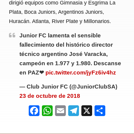
dirigió equipos como Gimnasia y Esgrima La
Plata, Boca Juniors, Argentinos Juniors,
Huracán. Atlanta, River Plate y Millonarios.
Junior FC lamenta el sensible
fallecimiento del histórico director
técnico argentino José Varacka,
campeón en 1.977 y 1.980. Descanse
en PAZ❤
pic.twitter.com/jyFz6iv4hz
— Club Junior FC (@JuniorClubSA)
23 de octubre de 2018
F
W
E
T
X
S
a
h
m
e
h
c
a
a
l
a