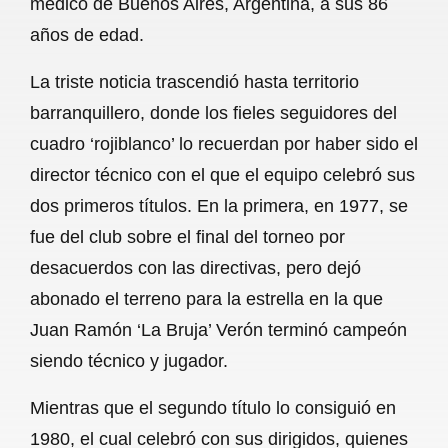
médico de Buenos Aires, Argentina, a sus 86
o
A
r
años de edad.
o
p
a
La triste noticia trascendió hasta territorio
k
p
m
barranquillero, donde los fieles seguidores del
cuadro ‘rojiblanco’ lo recuerdan por haber sido el
director técnico con el que el equipo celebró sus
dos primeros títulos. En la primera, en 1977, se
fue del club sobre el final del torneo por
desacuerdos con las directivas, pero dejó
abonado el terreno para la estrella en la que
Juan Ramón ‘La Bruja’ Verón terminó campeón
siendo técnico y jugador.
Mientras que el segundo título lo consiguió en
1980, el cual celebró con sus dirigidos, quienes