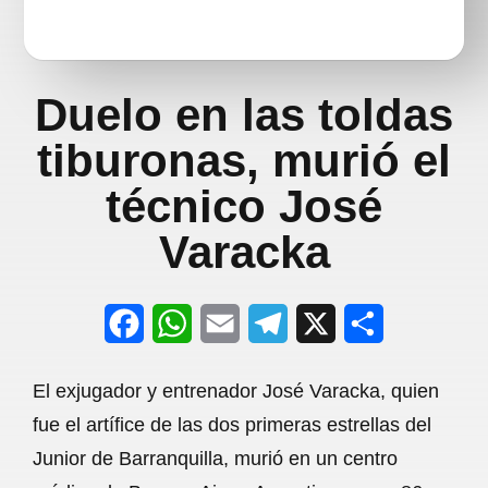
Duelo en las toldas
tiburonas, murió el
técnico José
Varacka
F
W
E
T
X
S
a
h
m
e
h
El exjugador y entrenador José Varacka, quien
c
a
a
l
a
fue el artífice de las dos primeras estrellas del
e
t
i
e
r
Junior de Barranquilla, murió en un centro
b
s
l
g
e