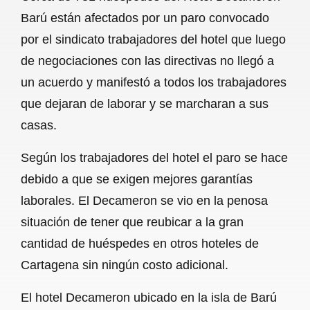
c
a
a
l
a
Barú están afectados por un paro convocado
e
t
i
e
r
por el sindicato trabajadores del hotel que luego
b
s
l
g
e
de negociaciones con las directivas no llegó a
o
A
r
un acuerdo y manifestó a todos los trabajadores
que dejaran de laborar y se marcharan a sus
o
p
a
casas.
k
p
m
Según los trabajadores del hotel el paro se hace
debido a que se exigen mejores garantías
laborales. El Decameron se vio en la penosa
situación de tener que reubicar a la gran
cantidad de huéspedes en otros hoteles de
Cartagena sin ningún costo adicional.
El hotel Decameron ubicado en la isla de Barú