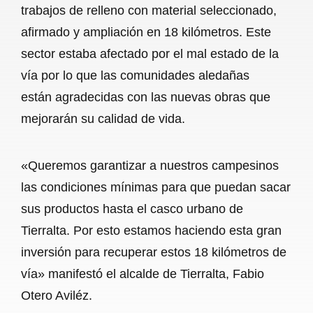
trabajos de relleno con material seleccionado,
b
s
l
g
e
afirmado y ampliación en 18 kilómetros. Este
o
A
r
sector estaba afectado por el mal estado de la
vía por lo que las comunidades aledañas
o
p
a
están agradecidas con las nuevas obras que
k
p
m
mejorarán su calidad de vida.
«Queremos garantizar a nuestros campesinos
las condiciones mínimas para que puedan sacar
sus productos hasta el casco urbano de
Tierralta. Por esto estamos haciendo esta gran
inversión para recuperar estos 18 kilómetros de
vía» manifestó el alcalde de Tierralta, Fabio
Otero Aviléz.