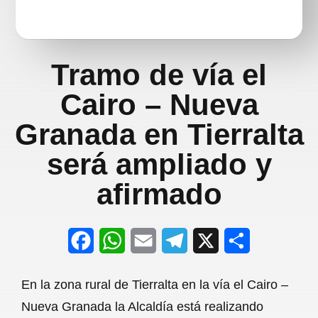
Tramo de vía el
Cairo – Nueva
Granada en Tierralta
será ampliado y
afirmado
F
W
E
T
X
S
a
h
m
e
h
En la zona rural de Tierralta en la vía el Cairo –
c
a
a
l
a
Nueva Granada la Alcaldía está realizando
e
t
i
e
r