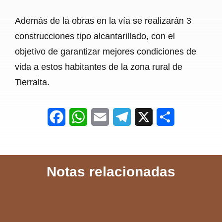
Además de la obras en la vía se realizarán 3
construcciones tipo alcantarillado, con el
objetivo de garantizar mejores condiciones de
vida a estos habitantes de la zona rural de
Tierralta.
F
W
E
T
X
S
a
h
m
e
h
c
a
a
l
a
Notas relacionadas
e
t
i
e
r
b
s
l
g
e
o
A
r