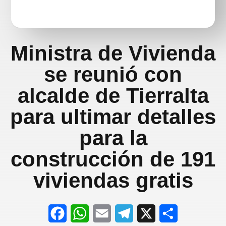
Ministra de Vivienda
se reunió con
alcalde de Tierralta
para ultimar detalles
para la
construcción de 191
viviendas gratis
F
W
E
T
X
S