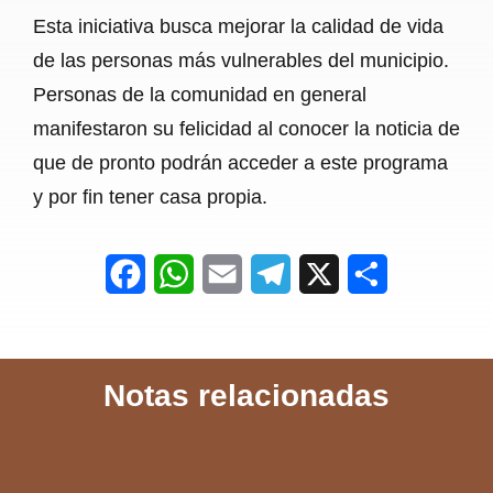
Esta iniciativa busca mejorar la calidad de vida
de las personas más vulnerables del municipio.
Personas de la comunidad en general
manifestaron su felicidad al conocer la noticia de
que de pronto podrán acceder a este programa
y por fin tener casa propia.
F
W
E
T
X
S
a
h
m
e
h
c
a
a
l
a
Notas relacionadas
e
t
i
e
r
b
s
l
g
e
o
A
r