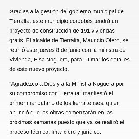
a
h
m
e
h
Gracias a la gestión del gobierno municipal de
c
a
a
l
a
Tierralta, este municipio cordobés tendrá un
e
t
i
e
r
proyecto de construcción de 191 viviendas
b
s
l
g
e
gratis. El alcalde de Tierralta, Mauricio Otero, se
o
A
r
reunió este jueves 8 de junio con la ministra de
Vivienda, Elsa Noguera, para ultimar los detalles
o
p
a
de este nuevo proyecto.
k
p
m
“Agradezco a Dios y a la Ministra Noguera por
su compromiso con Tierralta” manifestó el
primer mandatario de los tierraltenses, quien
anunció que las obras comenzarán en las
próximas semanas puesto que ya se realizó el
proceso técnico, financiero y jurídico.