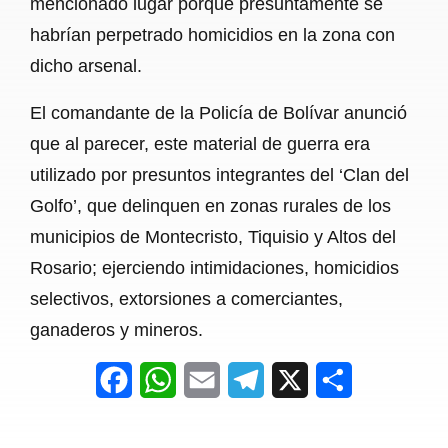
mencionado lugar porque presuntamente se
habrían perpetrado homicidios en la zona con
dicho arsenal.
El comandante de la Policía de Bolívar anunció
que al parecer, este material de guerra era
utilizado por presuntos integrantes del ‘Clan del
Golfo’, que delinquen en zonas rurales de los
municipios de Montecristo, Tiquisio y Altos del
Rosario; ejerciendo intimidaciones, homicidios
selectivos, extorsiones a comerciantes,
ganaderos y mineros.
F
W
E
T
X
S
a
h
m
e
h