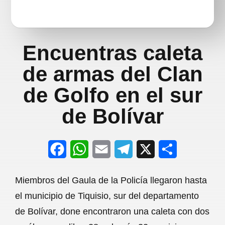
Encuentras caleta
de armas del Clan
de Golfo en el sur
de Bolívar
F
W
E
T
X
S
a
h
m
e
h
Miembros del Gaula de la Policía llegaron hasta
c
a
a
l
a
el municipio de Tiquisio, sur del departamento
e
t
i
e
r
de Bolívar, done encontraron una caleta con dos
b
s
l
g
e