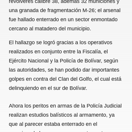
revólveres calibre 38, además 32 municiones y
o
A
r
una granada de fragmentación M-26; el arsenal
fue hallado enterrado en un sector enmontado
o
p
a
cercano al matadero del municipio.
k
p
m
El hallazgo se logró gracias a los operativos
realizados en conjunto entre la Fiscalía, el
Ejército Nacional y la Policía de Bolívar, según
las autoridades, se han podido dar importantes
golpes en contra del Clan del Golfo, el cual está
delinquiendo en el sur de Bolívar.
Ahora los peritos en armas de la Policía Judicial
realizan estudios balísticos al armamento, ya
que al parecer estaba enterrado en el