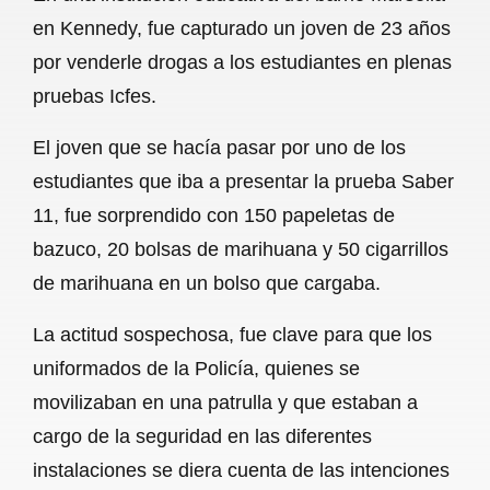
c
a
a
l
a
en Kennedy, fue capturado un joven de 23 años
e
t
i
e
r
por venderle drogas a los estudiantes en plenas
b
s
l
g
e
pruebas Icfes.
o
A
r
El joven que se hacía pasar por uno de los
o
p
a
estudiantes que iba a presentar la prueba Saber
k
p
m
11, fue sorprendido con 150 papeletas de
bazuco, 20 bolsas de marihuana y 50 cigarrillos
de marihuana en un bolso que cargaba.
La actitud sospechosa, fue clave para que los
uniformados de la Policía, quienes se
movilizaban en una patrulla y que estaban a
cargo de la seguridad en las diferentes
instalaciones se diera cuenta de las intenciones