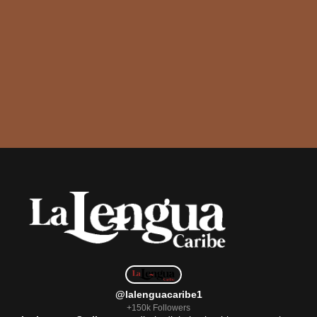
@lalenguacaribe1
+150k Followers