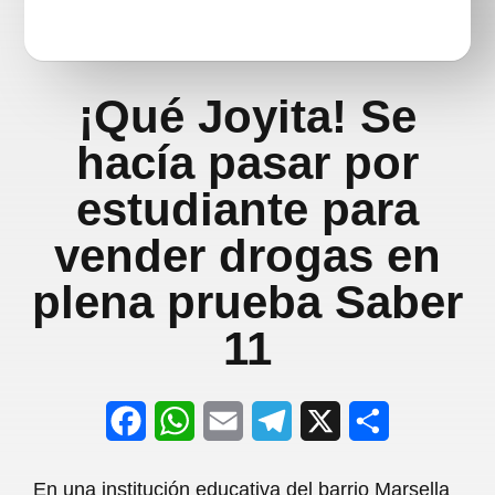
¡Qué Joyita! Se
hacía pasar por
estudiante para
vender drogas en
plena prueba Saber
11
F
W
E
T
X
S
a
h
m
e
h
En una institución educativa del barrio Marsella