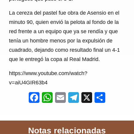
La cereza del pastel fue obra de Asensio en el
minuto 90, quien envió la pelota al fondo de la
red frente a un equipo que ya se rendía y que
tenía un hombre menos por la expulsión de
cuadrado, dejando como resultado final un 4-1
que le entregó la copa al Real Madrid.
https://www.youtube.com/watch?
v=aiU4GIR63b4
F
W
E
T
X
S
a
h
m
e
h
c
a
a
l
a
Notas relacionadas
e
t
i
e
r