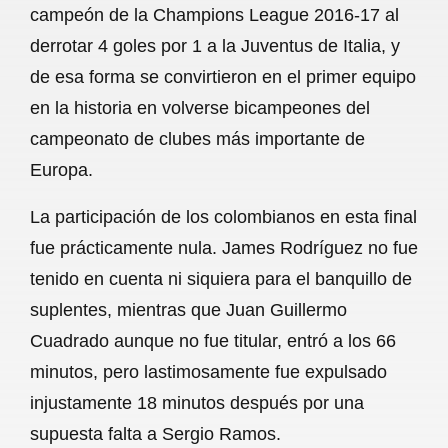
campeón de la Champions League 2016-17 al
b
s
l
g
e
derrotar 4 goles por 1 a la Juventus de Italia, y
o
A
r
de esa forma se convirtieron en el primer equipo
en la historia en volverse bicampeones del
o
p
a
campeonato de clubes más importante de
k
p
m
Europa.
La participación de los colombianos en esta final
fue prácticamente nula. James Rodríguez no fue
tenido en cuenta ni siquiera para el banquillo de
suplentes, mientras que Juan Guillermo
Cuadrado aunque no fue titular, entró a los 66
minutos, pero lastimosamente fue expulsado
injustamente 18 minutos después por una
supuesta falta a Sergio Ramos.