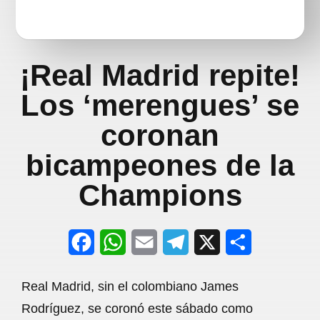
¡Real Madrid repite!
Los ‘merengues’ se
coronan
bicampeones de la
Champions
F
W
E
T
X
S
a
h
m
e
h
Real Madrid, sin el colombiano James
c
a
a
l
a
Rodríguez, se coronó este sábado como
e
t
i
e
r