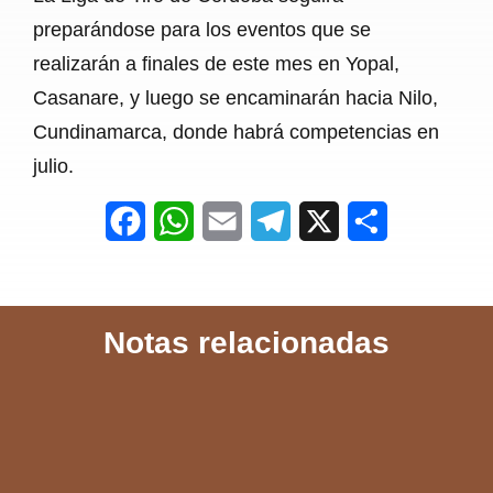
preparándose para los eventos que se
realizarán a finales de este mes en Yopal,
Casanare, y luego se encaminarán hacia Nilo,
Cundinamarca, donde habrá competencias en
julio.
F
W
E
T
X
S
a
h
m
e
h
c
a
a
l
a
Notas relacionadas
e
t
i
e
r
b
s
l
g
e
o
A
r
o
p
a