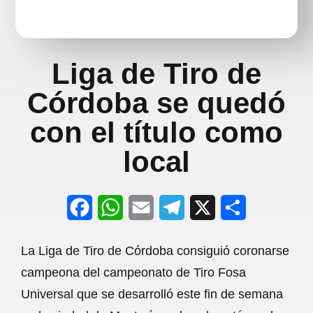
Liga de Tiro de
Córdoba se quedó
con el título como
local
F
W
E
T
X
S
a
h
m
e
h
La Liga de Tiro de Córdoba consiguió coronarse
c
a
a
l
a
campeona del campeonato de Tiro Fosa
e
t
i
e
r
Universal que se desarrolló este fin de semana
b
s
l
g
e