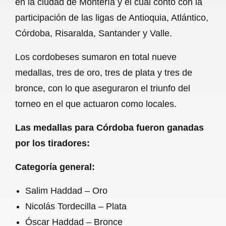
en la ciudad de Montería y el cual contó con la
o
A
r
participación de las ligas de Antioquia, Atlántico,
Córdoba, Risaralda, Santander y Valle.
o
p
a
k
p
m
Los cordobeses sumaron en total nueve
medallas, tres de oro, tres de plata y tres de
bronce, con lo que aseguraron el triunfo del
torneo en el que actuaron como locales.
Las medallas para Córdoba fueron ganadas
por los tiradores:
Categoría general:
Salim Haddad – Oro
Nicolás Tordecilla – Plata
Óscar Haddad – Bronce