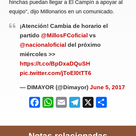
hinchas puedan llegar a El Campín a apoyar al
equipo”, dijo Millonarios en un comunicado.
¡Atención! Cambia de horario el
partido
@MillosFCoficial
vs
@nacionaloficial
del próximo
miércoles >>
https://t.co/BpDxaDQuSH
pic.twitter.com/jToEl0tTT6
— DIMAYOR (@Dimayor)
June 5, 2017
F
W
E
T
X
S
a
h
m
e
h
c
a
a
l
a
Notas relacionadas
e
t
i
e
r