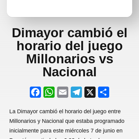
Dimayor cambió el
horario del juego
Millonarios vs
Nacional
F
W
E
T
X
S
a
h
m
e
h
La Dimayor cambió el horario del juego entre
c
a
a
l
a
Millonarios y Nacional que estaba programado
e
t
i
e
r
inicialmente para este miércoles 7 de junio en
b
s
l
g
e