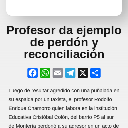
Profesor da ejemplo
de perdón y
reconciliación
F
W
E
T
X
S
a
h
m
e
h
Luego de resultar agredido con una puñalada en
c
a
a
l
a
su espalda por un taxista, el profesor Rodolfo
e
t
i
e
r
Enrique Chamorro quien labora en la institución
b
s
l
g
e
Educativa Cristóbal Colón, del barrio P5 al sur
o
A
r
de Montería perdonó a su agresor en un acto de