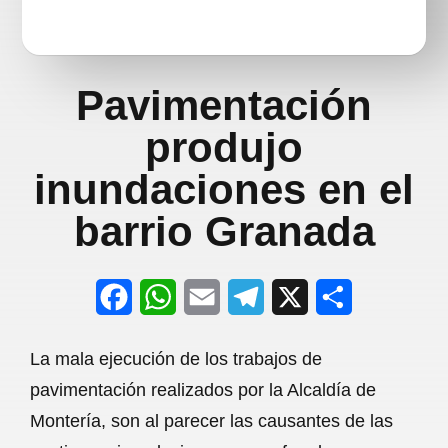
Pavimentación
produjo
inundaciones en el
barrio Granada
F
W
E
T
X
S
a
h
m
e
h
La mala ejecución de los trabajos de
c
a
a
l
a
pavimentación realizados por la Alcaldía de
e
t
i
e
r
Montería, son al parecer las causantes de las
b
s
l
g
e