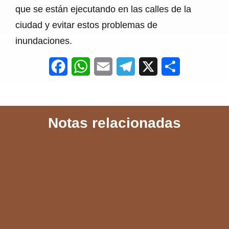
que se están ejecutando en las calles de la
ciudad y evitar estos problemas de
inundaciones.
F
W
E
T
X
S
a
h
m
e
h
c
a
a
l
a
Notas relacionadas
e
t
i
e
r
b
s
l
g
e
o
A
r
o
p
a
k
p
m