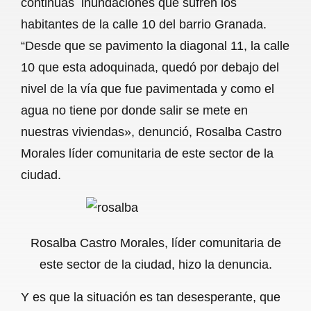
continuas inundaciones que sufren los
o
A
r
habitantes de la calle 10 del barrio Granada.
“Desde que se pavimento la diagonal 11, la calle
o
p
a
10 que esta adoquinada, quedó por debajo del
k
p
m
nivel de la vía que fue pavimentada y como el
agua no tiene por donde salir se mete en
nuestras viviendas», denunció, Rosalba Castro
Morales líder comunitaria de este sector de la
ciudad.
Rosalba Castro Morales, líder comunitaria de
este sector de la ciudad, hizo la denuncia.
Y es que la situación es tan desesperante, que