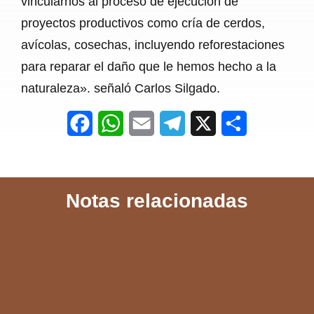
vincularnos al proceso de ejecución de
proyectos productivos como cría de cerdos,
avícolas, cosechas, incluyendo reforestaciones
para reparar el daño que le hemos hecho a la
naturaleza». señaló Carlos Silgado.
F
W
E
T
X
S
a
h
m
e
h
c
a
a
l
a
Notas relacionadas
e
t
i
e
r
b
s
l
g
e
o
A
r
o
p
a
k
p
m