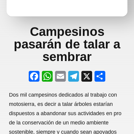
Campesinos
pasarán de talar a
sembrar
F
W
E
T
X
S
a
h
m
e
h
Dos mil campesinos dedicados al trabajo con
c
a
a
l
a
motosierra, es decir a talar árboles estarían
e
t
i
e
r
dispuestos a abandonar sus actividades en pro
b
s
l
g
e
de la conservación de un medio ambiente
o
A
r
sostenible, siempre y cuando sean apoyados