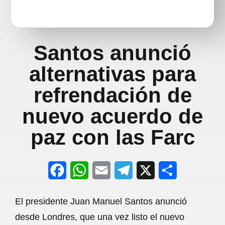
Santos anunció
alternativas para
refrendación de
nuevo acuerdo de
paz con las Farc
F
W
E
T
X
S
a
h
m
e
h
El presidente Juan Manuel Santos anunció
c
a
a
l
a
desde Londres, que una vez listo el nuevo
e
t
i
e
r