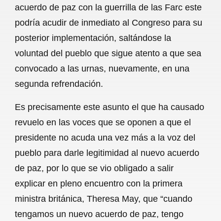
acuerdo de paz con la guerrilla de las Farc este
b
s
l
g
e
podría acudir de inmediato al Congreso para su
o
A
r
posterior implementación, saltándose la
voluntad del pueblo que sigue atento a que sea
o
p
a
convocado a las urnas, nuevamente, en una
k
p
m
segunda refrendación.
Es precisamente este asunto el que ha causado
revuelo en las voces que se oponen a que el
presidente no acuda una vez más a la voz del
pueblo para darle legitimidad al nuevo acuerdo
de paz, por lo que se vio obligado a salir
explicar en pleno encuentro con la primera
ministra británica, Theresa May, que “cuando
tengamos un nuevo acuerdo de paz, tengo