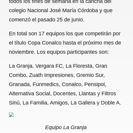
todos los fines de semana en la cancha del
o
A
r
colegio Nacional José María Córdoba y que
comenzó el pasado 25 de junio.
o
p
a
k
p
m
En total son 17 equipos los que competirán por
el título Copa Conalco hasta el próximo mes de
noviembre. Los equipos participantes son:
La Granja, Vergara FC, La Floresta, Gran
Combo, Zuath Impresiones, Gremio Sur,
Granada, Funmedics, Conalco, Pensipol,
Alternativa Social, Docentes, Llantas y Filtros
Sinú, La Familia, Amigos, La Gallera y Doble A.
Equipo La Granja