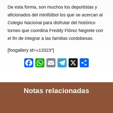
De esta forma, son muchos los deportistas y
aficionados del minifútbol los que se acercan al
Colegio Nacional para disfrutar del histórico
torneo que coordina Freddy Flórez Negrete con
el fin de integrar a las familias cordobesas.
[foogallery id=»13323″]
F
W
E
T
X
S
a
h
m
e
h
c
a
a
l
a
Notas relacionadas
e
t
i
e
r
b
s
l
g
e
o
A
r