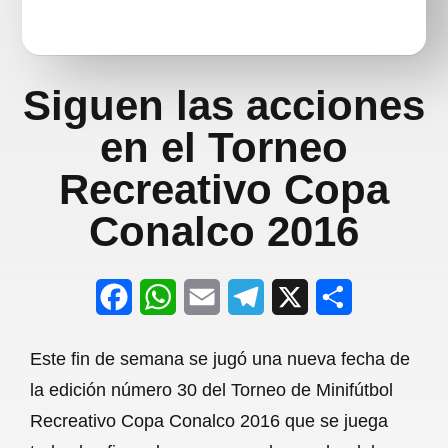
Siguen las acciones
en el Torneo
Recreativo Copa
Conalco 2016
F
W
E
T
X
S
a
h
m
e
h
Este fin de semana se jugó una nueva fecha de
c
a
a
l
a
la edición número 30 del Torneo de Minifútbol
e
t
i
e
r
Recreativo Copa Conalco 2016 que se juega
b
s
l
g
e