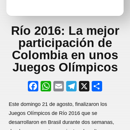
Río 2016: La mejor
participación de
Colombia en unos
Juegos Olímpicos
F
W
E
T
X
S
a
h
m
e
h
Este domingo 21 de agosto, finalizaron los
c
a
a
l
a
Juegos Olímpicos de Río 2016 que se
e
t
i
e
r
desarrollaron en Brasil durante dos semanas,
b
s
l
g
e