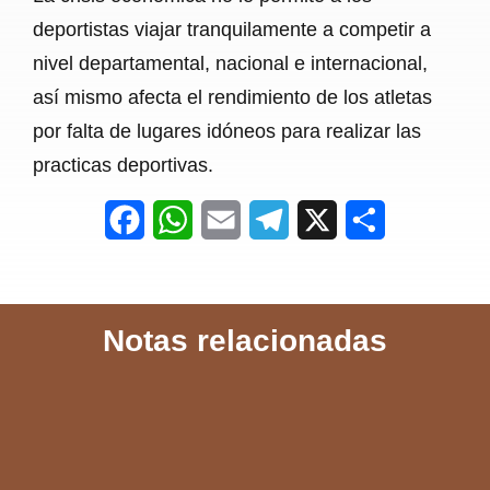
deportistas viajar tranquilamente a competir a
nivel departamental, nacional e internacional,
así mismo afecta el rendimiento de los atletas
por falta de lugares idóneos para realizar las
practicas deportivas.
F
W
E
T
X
S
a
h
m
e
h
c
a
a
l
a
Notas relacionadas
e
t
i
e
r
b
s
l
g
e
o
A
r
o
p
a