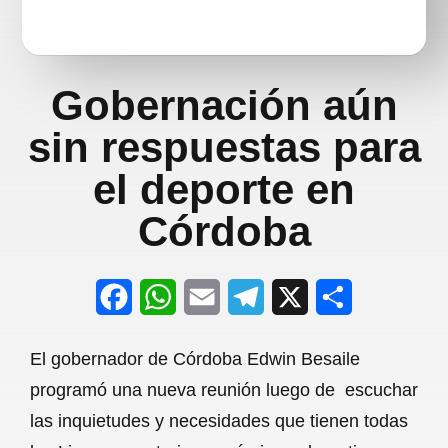
Gobernación aún
sin respuestas para
el deporte en
Córdoba
F
W
E
T
X
S
a
h
m
e
h
El gobernador de Córdoba Edwin Besaile
c
a
a
l
a
programó una nueva reunión luego de escuchar
e
t
i
e
r
las inquietudes y necesidades que tienen todas
b
s
l
g
e