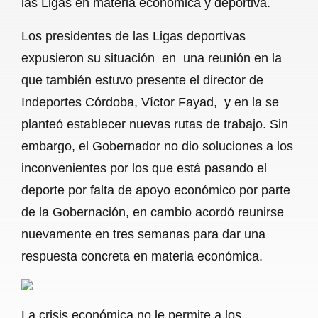
las Ligas en materia económica y deportiva.
o
A
r
Los presidentes de las Ligas deportivas
o
p
a
expusieron su situación en una reunión en la
k
p
m
que también estuvo presente el director de
Indeportes Córdoba, Víctor Fayad, y en la se
planteó establecer nuevas rutas de trabajo. Sin
embargo, el Gobernador no dio soluciones a los
inconvenientes por los que está pasando el
deporte por falta de apoyo económico por parte
de la Gobernación, en cambio acordó reunirse
nuevamente en tres semanas para dar una
respuesta concreta en materia económica.
La crisis económica no le permite a los