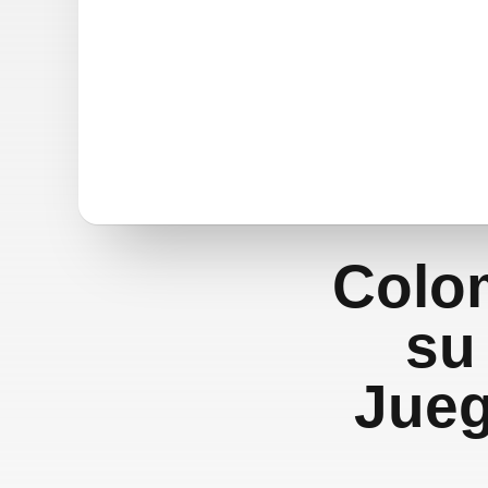
Colom
su
Jueg