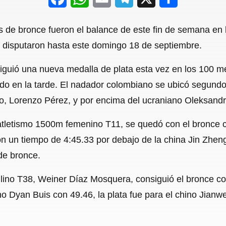
a
h
m
e
h
 de bronce fueron el balance de este fin de semana en l
c
a
a
l
a
 disputaron hasta este domingo 18 de septiembre.
e
t
i
e
r
iguió una nueva medalla de plata esta vez en los 100 met
b
s
l
g
e
do en la tarde. El nadador colombiano se ubicó segundo
o
A
r
ro, Lorenzo Pérez, y por encima del ucraniano Oleksand
o
p
a
 atletismo 1500m femenino T11, se quedó con el bronce 
k
p
m
un tiempo de 4:45.33 por debajo de la china Jin Zheng,
de bronce.
ino T38, Weiner Díaz Mosquera, consiguió el bronce con
o Dyan Buis con 49.46, la plata fue para el chino Jianwe