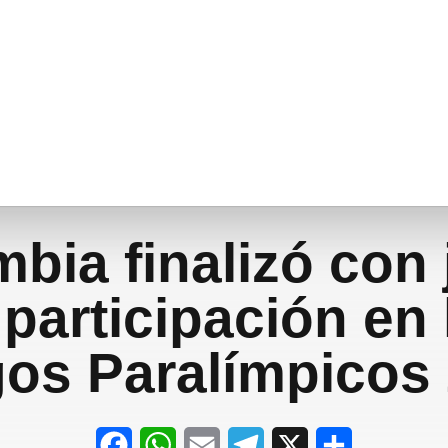
bia finalizó con 
 participación en 
os Paralímpicos
F
W
E
T
X
S