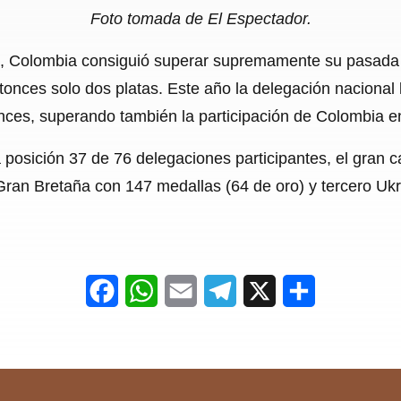
Foto tomada de El Espectador.
cas, Colombia consiguió superar supremamente su pasada
onces solo dos platas. Este año la delegación nacional
ronces, superando también la participación de Colombia 
la posición 37 de 76 delegaciones participantes, el gra
Gran Bretaña con 147 medallas (64 de oro) y tercero Uk
F
W
E
T
X
S
a
h
m
e
h
c
a
a
l
a
e
t
i
e
r