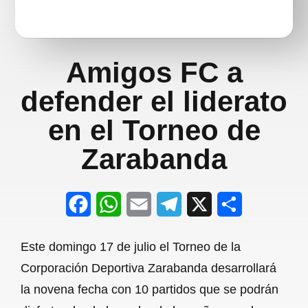
Amigos FC a
defender el liderato
en el Torneo de
Zarabanda
F
W
E
T
X
S
a
h
m
e
h
Este domingo 17 de julio el Torneo de la
c
a
a
l
a
Corporación Deportiva Zarabanda desarrollará
e
t
i
e
r
la novena fecha con 10 partidos que se podrán
b
s
l
g
e