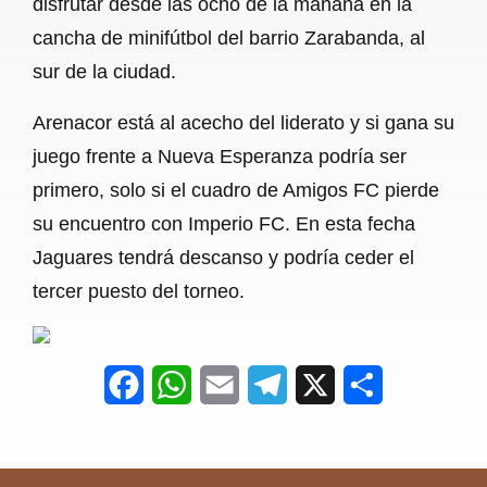
disfrutar desde las ocho de la mañana en la
o
A
r
cancha de minifútbol del barrio Zarabanda, al
sur de la ciudad.
o
p
a
k
p
m
Arenacor está al acecho del liderato y si gana su
juego frente a Nueva Esperanza podría ser
primero, solo si el cuadro de Amigos FC pierde
su encuentro con Imperio FC. En esta fecha
Jaguares tendrá descanso y podría ceder el
tercer puesto del torneo.
F
W
E
T
X
S
a
h
m
e
h
c
a
a
l
a