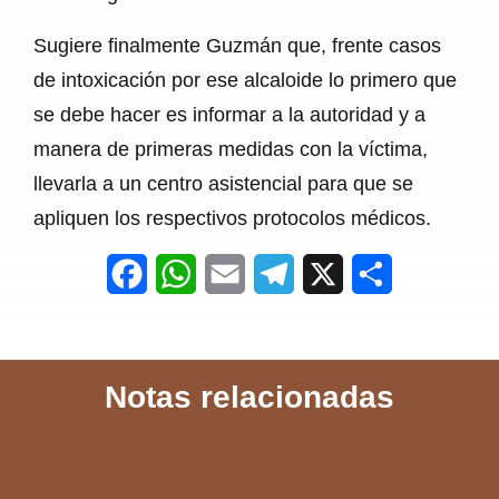
Sugiere finalmente Guzmán que, frente casos
de intoxicación por ese alcaloide lo primero que
se debe hacer es informar a la autoridad y a
manera de primeras medidas con la víctima,
llevarla a un centro asistencial para que se
apliquen los respectivos protocolos médicos.
F
W
E
T
X
S
a
h
m
e
h
c
a
a
l
a
Notas relacionadas
e
t
i
e
r
b
s
l
g
e
o
A
r