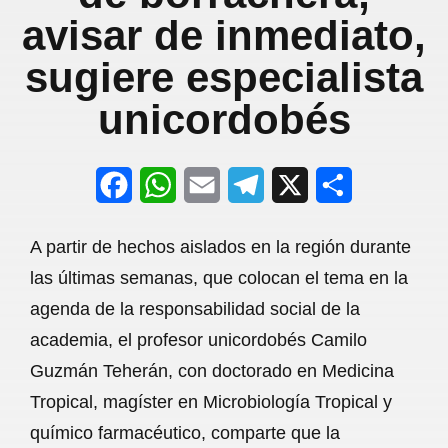
avisar de inmediato,
sugiere especialista
unicordobés
F
W
E
T
X
S
a
h
m
e
h
A partir de hechos aislados en la región durante
c
a
a
l
a
las últimas semanas, que colocan el tema en la
e
t
i
e
r
agenda de la responsabilidad social de la
b
s
l
g
e
academia, el profesor unicordobés Camilo
o
A
r
Guzmán Teherán, con doctorado en Medicina
Tropical, magíster en Microbiología Tropical y
o
p
a
químico farmacéutico, comparte que la
k
p
m